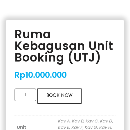
Ruma
Kebagusan Unit
Booking (UTJ)
Rp
10.000.000
BOOK NOW
Kav A, Kav B, Kav C, Kav D,
Unit
Kav E, Kav F, Kav G, Kav H,