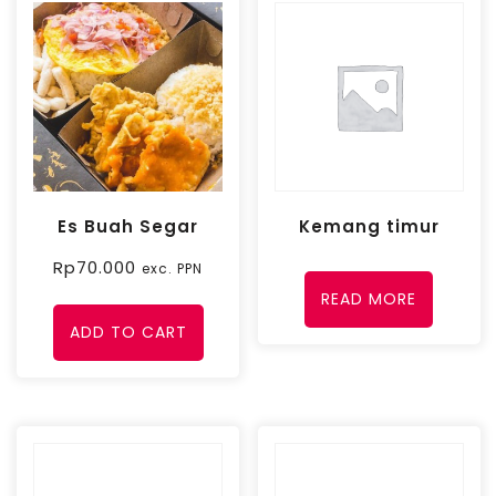
Es Buah Segar
Kemang timur
Rp
70.000
exc. PPN
READ MORE
ADD TO CART