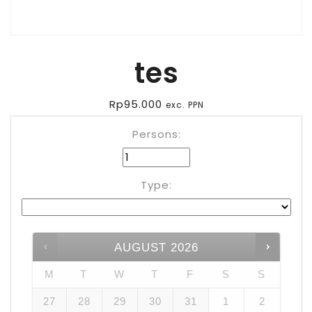
tes
Rp
95.000
exc. PPN
Persons:
Type:
AUGUST
2026
M
T
W
T
F
S
S
27
28
29
30
31
1
2